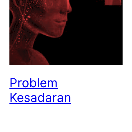
Problem
Kesadaran
Otak terbentuk dari struktur jejaring yang
kompleks dan bekerja dengan cara paralel. Setiap