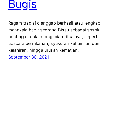
Bugis
Ragam tradisi dianggap berhasil atau lengkap
manakala hadir seorang Bissu sebagai sosok
penting di dalam rangkaian ritualnya, seperti
upacara pernikahan, syukuran kehamilan dan
kelahiran, hingga urusan kematian.
September 30, 2021
Bluesk
Inst
© 2026 Ancora Imparo,
Aprianti